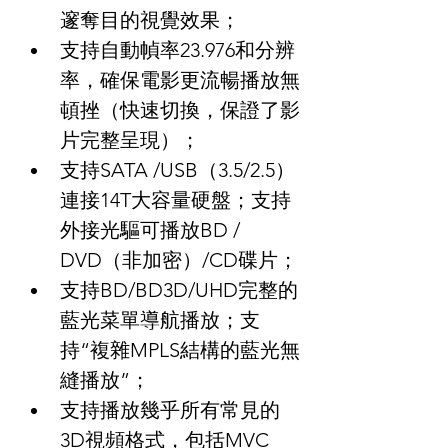
邃奪目的視覺效果；
支持自動幀率23.976和分辨
率，確保電影更流暢播放無
頓挫（快速切換，保證了影
片完整呈現）；
支持SATA /USB（3.5/2.5）
連接14T大容量硬盤；支持
外接光驅可播放BD / 
DVD（非加密）/CD碟片；
支持BD/BD3D/UHD完整的
藍光菜單導航播放；支
持“複雜MPLS結構的藍光無
縫播放”；
支持播放幾乎所有常見的
3D視頻格式，包括MVC 