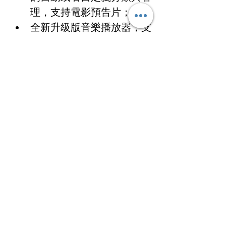
理，支持電影預告片；
全新升級版音樂播放器，支
持無損播放與解碼、個性化
的配置、豐富的歌曲數據關
聯匹配；
支持標準的WOL網絡待
機；經過Control4智能控制
認證，無縫接入智能家居
（可控開關機）；
支持iOS和Android手機專
屬智能控制APP，可對播放
器全局無縫點播與控制（可
控制開關機）；