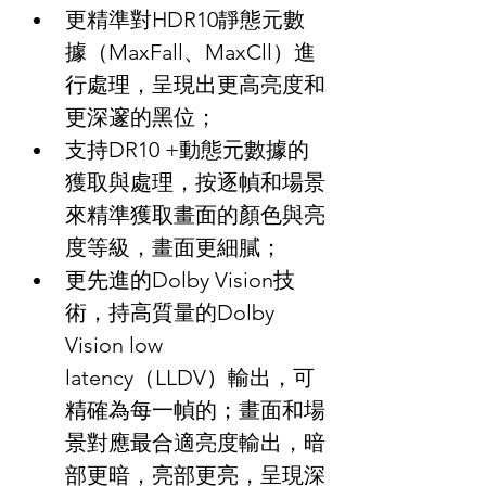
更精準對HDR10靜態元數
據（MaxFall、MaxCll）進
行處理，呈現出更高亮度和
更深邃的黑位；
支持DR10 +動態元數據的
獲取與處理，按逐幀和場景
來精準獲取畫面的顏色與亮
度等級，畫面更細膩；
更先進的Dolby Vision技
術，持高質量的Dolby 
Vision low 
latency（LLDV）輸出，可
精確為每一幀的；畫面和場
景對應最合適亮度輸出，暗
部更暗，亮部更亮，呈現深