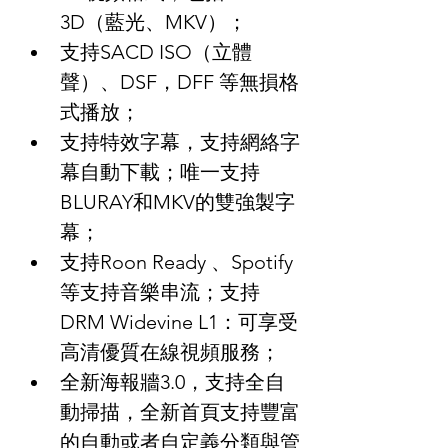
3D（藍光、MKV）；
支持SACD ISO（立體
聲）、DSF，DFF 等無損格
式播放；
支持特效字幕，支持網絡字
幕自動下載；唯一支持
BLURAY和MKV的雙強製字
幕；
支持Roon Ready 、Spotify
等支持音樂串流；支持
DRM Widevine L1：可享受
高清優質在線視頻服務；
全新海報牆3.0，支持全自
動掃描，全新首頁支持豐富
的自動或者自定義分類與管