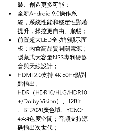
裝、創造更多可能；
全新Android 9.0操作系
統，系統性能和穩定性顯著
提升，操控更自由、順暢；
前置超大LED全功能顯示面
板；內置高品質開關電源；
隱藏式大容量NSS專利硬盤
倉與天線設計；
HDMI 2.0支持 4K 60Hz點對
點輸出、
HDR（HDR10/HLG/HDR10
+/Dolby Vision）、12Bit 
、BT.2020廣色域、YCbCr 
4:4:4色度空間；音頻支持源
碼輸出次世代；