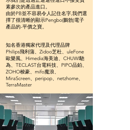
示我們是透過正途途徑進口不接受質
素參次的產品進口。
由於PB並不容易令人記住名字,我們選
擇了很清晰的顯示Pengbo(鵬勃)電子
產品的-平價之寶。
知名香港獨家代理及代理品牌
Philips飛利蒲、Zidoo芝杜、uleFone
歐樂風、Himedia海美迪、CHUWI馳
為、TECLAST台電科技、PIPO品鉑、
ZOHO梭豪、mifo魔浪、
MiraScreen、peripop、netzhome、
TerraMaster