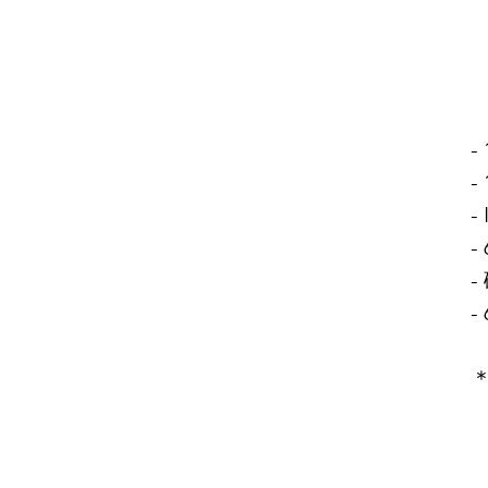
-
-
-
-
-